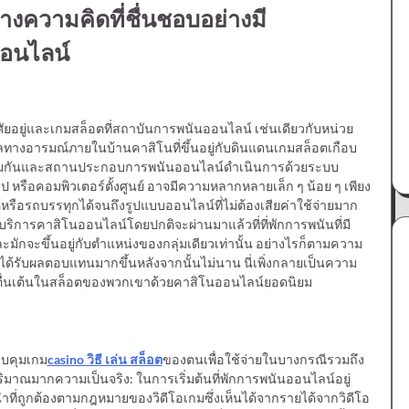
างความคิดที่ชื่นชอบอย่างมี
อนไลน์
ัยอยู่และเกมสล็อตที่สถาบันการพนันออนไลน์ เช่นเดียวกับหน่วย
หตุผลทางอารมณ์ภายในบ้านคาสิโนที่ขึ้นอยู่กับดินแดนเกมสล็อตเกือบ
่าเทียมกันและสถานประกอบการพนันออนไลน์ดำเนินการด้วยระบบ
ป หรือคอมพิวเตอร์ตั้งศูนย์ อาจมีความหลากหลายเล็ก ๆ น้อย ๆ เพียง
ต์หรือรถบรรทุกได้จนถึงรูปแบบออนไลน์ที่ไม่ต้องเสียค่าใช้จ่ายมาก
้บริการคาสิโนออนไลน์โดยปกติจะผ่านมาแล้วที่ที่พักการพนันที่มี
ักจะขึ้นอยู่กับตำแหน่งของกลุ่มเดียวเท่านั้น อย่างไรก็ตามความ
ได้รับผลตอบแทนมากขึ้นหลังจากนั้นไม่นาน นี่เพิ่งกลายเป็นความ
ามตื่นเต้นในสล็อตของพวกเขาด้วยคาสิโนออนไลน์ยอดนิยม
บคุมเกม
casino วิธี เล่น สล็อต
ของตนเพื่อใช้จ่ายในบางกรณีรวมถึง
บปริมาณมากความเป็นจริง: ในการเริ่มต้นที่พักการพนันออนไลน์อยู่
่ถูกต้องตามกฎหมายของวิดีโอเกมซึ่งเห็นได้จากรายได้จากวิดีโอ