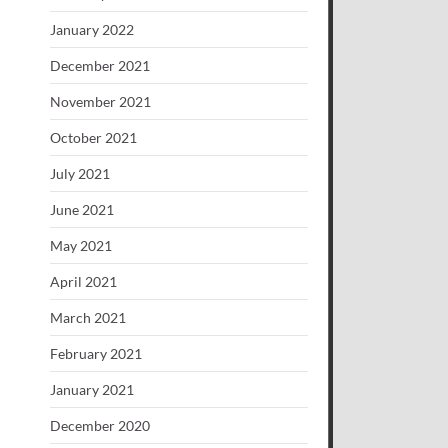
January 2022
December 2021
November 2021
October 2021
July 2021
June 2021
May 2021
April 2021
March 2021
February 2021
January 2021
December 2020