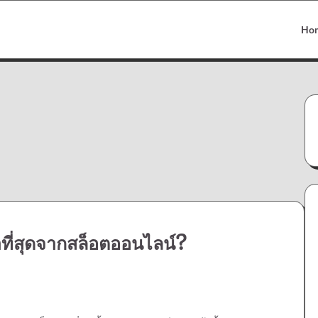
Ho
าที่สุดจากสล็อตออนไลน์?