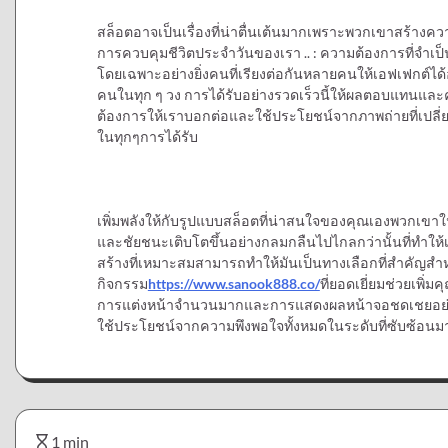
สล็อตอาจเป็นเรื่องที่น่าตื่นเต้นมากเพราะพวกเขาสร้างความ
การควบคุมชีวิตประจำวันของเรา .. : ความต้องการที่จำเป
โดยเฉพาะอย่างยิ่งคนที่เรียงต่อกันหลายคนให้เอฟเฟกต์ได้
คนในทุก ๆ วง การได้รับอย่างรวดเร็วนี้ให้ผลตอบแทนและคว
ต้องการให้เราบอกต่อและใช้ประโยชน์จากภาพถ่ายที่เปลี่
ในทุกๆการได้รับ
เพิ่มพลังให้กับรูปแบบสล็อตที่น่าสนใจของคุณเองพวกเขา
และชัยชนะเติบโตขึ้นอย่างกลมกลืนไปไกลกว่านั้นที่ทำให้
สร้างที่เหมาะสมสามารถทำให้มันเป็นทางเลือกที่สำคัญส
กิจกรรม
https://www.sanook888.co/
ที่ยอดเยี่ยมช่วยเพิ่ม
การแต่งหน้าจำนวนมากและการแสดงผลหน้าจอชดเชยอย่างกะท
ใช้ประโยชน์จากความพึงพอใจทั้งหมดในระดับที่ซับซ้อน
1 min