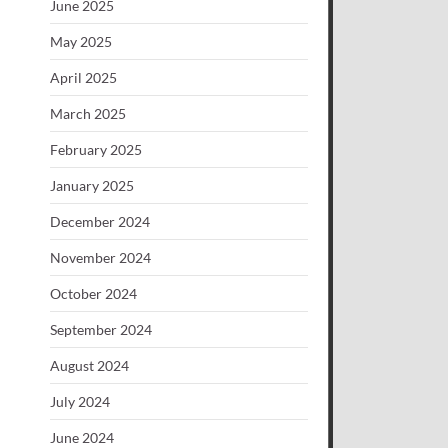
June 2025
May 2025
April 2025
March 2025
February 2025
January 2025
December 2024
November 2024
October 2024
September 2024
August 2024
July 2024
June 2024