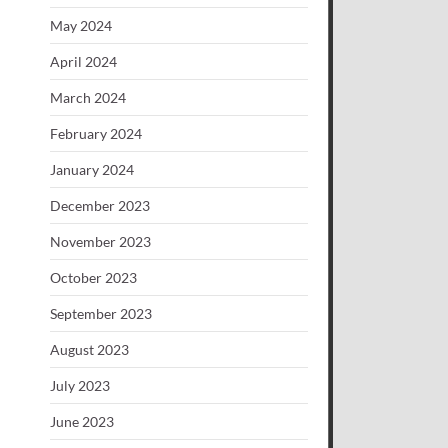
May 2024
April 2024
March 2024
February 2024
January 2024
December 2023
November 2023
October 2023
September 2023
August 2023
July 2023
June 2023