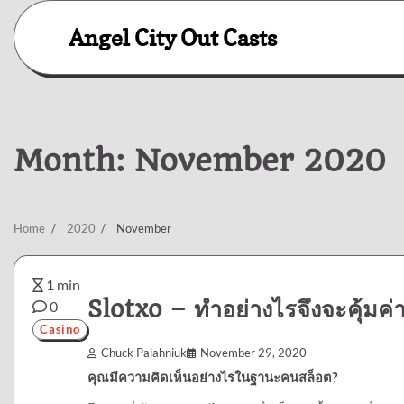
Skip
to
Angel City Out Casts
content
Month:
November 2020
Home
2020
November
1 min
Slotxo – ทำอย่างไรจึงจะคุ้มค่
0
Casino
Chuck Palahniuk
November 29, 2020
คุณมีความคิดเห็นอย่างไรในฐานะคนสล็อต
?