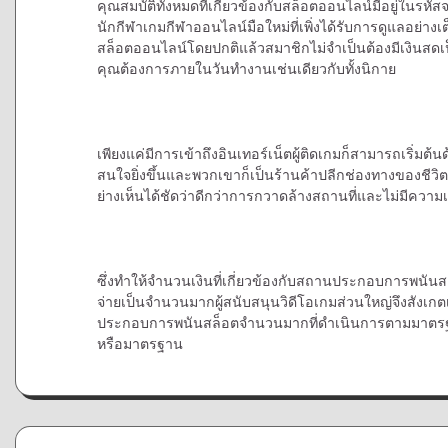
คุณสมบัติทั้งหมดที่เกี่ยวข้องกับสล็อตออนไลน์มีอยู่ในรห
นักกีฬาเกมกีฬาออนไลน์มือใหม่ที่เพิ่งได้รับการดูแลอย่างเต็
สล็อตออนไลน์โดยปกติแล้วสมาชิกไม่จำเป็นต้องมีเงินสด
คุณต้องการภายในวันทำงานเช่นเดียวกับทั้งนิกาย
เพียงแค่มีการเข้าถึงอินเทอร์เน็ตผู้ติดเกมก็สามารถเริ่มต
สนใจยิ่งขึ้นและพวกเขาก็เป็นร้านค้าปลีกช่องทางของชีวิต พ
ย่างเห็นได้ชัดว่าดีกว่าการกวาดล้างสถานที่และไม่มีควา
ซึ่งทำให้จำนวนเงินที่เกี่ยวข้องกับสถานประกอบการพนัน
จ่ายเป็นจำนวนมากผู้สนับสนุนวิดีโอเกมส่วนใหญ่จึงสังเกตเ
ประกอบการพนันสล็อตจำนวนมากที่ดำเนินการตามมาตรฐาน ทั้
หรือมาตรฐาน