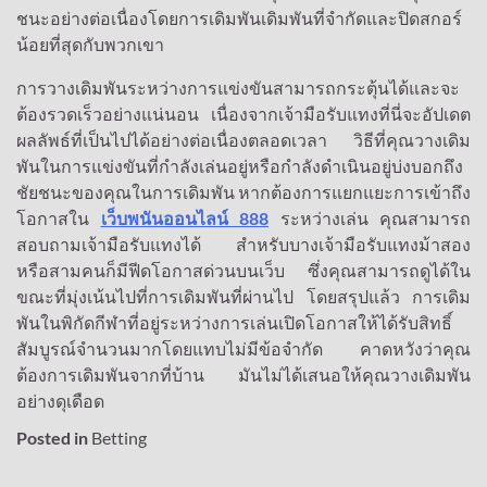
ชนะอย่างต่อเนื่องโดยการเดิมพันเดิมพันที่จำกัดและปิดสกอร์
น้อยที่สุดกับพวกเขา
การวางเดิมพันระหว่างการแข่งขันสามารถกระตุ้นได้และจะ
ต้องรวดเร็วอย่างแน่นอน เนื่องจากเจ้ามือรับแทงที่นี่จะอัปเดต
ผลลัพธ์ที่เป็นไปได้อย่างต่อเนื่องตลอดเวลา วิธีที่คุณวางเดิม
พันในการแข่งขันที่กำลังเล่นอยู่หรือกำลังดำเนินอยู่บ่งบอกถึง
ชัยชนะของคุณในการเดิมพัน หากต้องการแยกแยะการเข้าถึง
โอกาสใน
เว็บพนันออนไลน์ 888
ระหว่างเล่น คุณสามารถ
สอบถามเจ้ามือรับแทงได้ สำหรับบางเจ้ามือรับแทงม้าสอง
หรือสามคนก็มีฟีดโอกาสด่วนบนเว็บ ซึ่งคุณสามารถดูได้ใน
ขณะที่มุ่งเน้นไปที่การเดิมพันที่ผ่านไป โดยสรุปแล้ว การเดิม
พันในพิกัดกีฬาที่อยู่ระหว่างการเล่นเปิดโอกาสให้ได้รับสิทธิ์
สัมบูรณ์จำนวนมากโดยแทบไม่มีข้อจำกัด คาดหวังว่าคุณ
ต้องการเดิมพันจากที่บ้าน มันไม่ได้เสนอให้คุณวางเดิมพัน
อย่างดุเดือด
Posted in
Betting