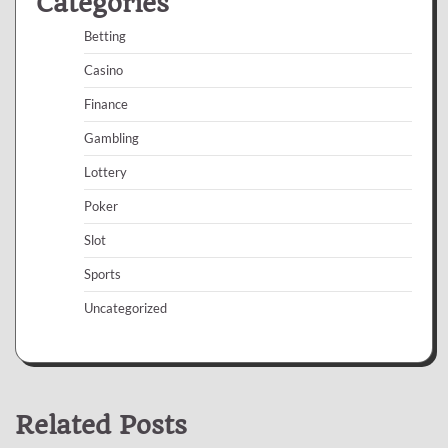
Categories
Betting
Casino
Finance
Gambling
Lottery
Poker
Slot
Sports
Uncategorized
Related Posts