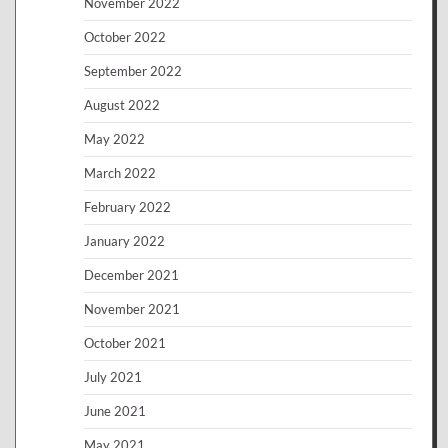
November 2022
October 2022
September 2022
August 2022
May 2022
March 2022
February 2022
January 2022
December 2021
November 2021
October 2021
July 2021
June 2021
May 2021