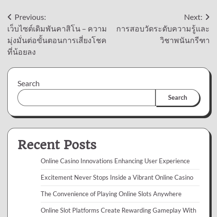
Post
Previous:
Next:
เว็บไซต์เดิมพันคาสิโน – ความ
การสอบวัดระดับความรู้และ
navigation
มุ่งมั่นต่อขั้นตอนการเสี่ยงโชค
วิชาพนันกรีฑา
ที่น้อยลง
Search
Search
Recent Posts
Online Casino Innovations Enhancing User Experience
Excitement Never Stops Inside a Vibrant Online Casino
The Convenience of Playing Online Slots Anywhere
Online Slot Platforms Create Rewarding Gameplay With