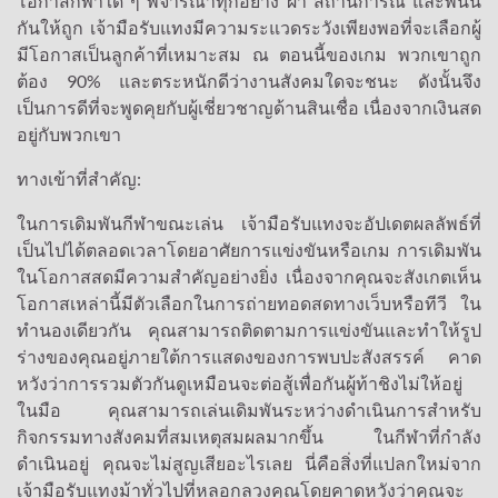
โอกาสกีฬาใด ๆ พิจารณาทุกอย่าง ผ่า สถานการณ์ และพนัน
กันให้ถูก เจ้ามือรับแทงมีความระแวดระวังเพียงพอที่จะเลือกผู้
มีโอกาสเป็นลูกค้าที่เหมาะสม ณ ตอนนี้ของเกม พวกเขาถูก
ต้อง 90% และตระหนักดีว่างานสังคมใดจะชนะ ดังนั้นจึง
เป็นการดีที่จะพูดคุยกับผู้เชี่ยวชาญด้านสินเชื่อ เนื่องจากเงินสด
อยู่กับพวกเขา
ทางเข้าที่สำคัญ:
ในการเดิมพันกีฬาขณะเล่น เจ้ามือรับแทงจะอัปเดตผลลัพธ์ที่
เป็นไปได้ตลอดเวลาโดยอาศัยการแข่งขันหรือเกม การเดิมพัน
ในโอกาสสดมีความสำคัญอย่างยิ่ง เนื่องจากคุณจะสังเกตเห็น
โอกาสเหล่านี้มีตัวเลือกในการถ่ายทอดสดทางเว็บหรือทีวี ใน
ทำนองเดียวกัน คุณสามารถติดตามการแข่งขันและทำให้รูป
ร่างของคุณอยู่ภายใต้การแสดงของการพบปะสังสรรค์ คาด
หวังว่าการรวมตัวกันดูเหมือนจะต่อสู้เพื่อกันผู้ท้าชิงไม่ให้อยู่
ในมือ คุณสามารถเล่นเดิมพันระหว่างดำเนินการสำหรับ
กิจกรรมทางสังคมที่สมเหตุสมผลมากขึ้น ในกีฬาที่กำลัง
ดำเนินอยู่ คุณจะไม่สูญเสียอะไรเลย นี่คือสิ่งที่แปลกใหม่จาก
เจ้ามือรับแทงม้าทั่วไปที่หลอกลวงคุณโดยคาดหวังว่าคุณจะ