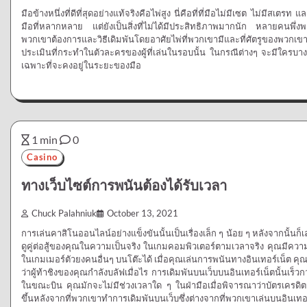
มือข้างหนึ่งที่ดีที่สุดอย่างแท้จริงคือไพ่สูง นี่คือที่ที่มือไม่มีเซต ไม่มีสเตรท แ
มือที่หลากหลาย แต่ยังเป็นสิ่งที่ไม่ได้มีประสิทธิภาพมากนัก หลายคนพึ่งพ
พวกเขาต้องการและวิธีเดิมพันโดยอาศัยไพ่ที่พวกเขามีและที่ศัตรูของพวกเขาม
ประเมินที่กระทำในตัวละครของผู้ที่เล่นในรอบนั้น ในกรณีต่างๆ จะมีใครบางค
เฉพาะที่จะคงอยู่ในระยะของมือ
1 min
0
Casino
ทางเว็บไซต์การพนันต้องได้รับเวลา
Chuck Palahniuk
October 13, 2021
การเล่นคาสิโนออนไลน์อย่างแข็งขันนั้นเป็นเรื่องเล็ก
ๆ
น้อย
ๆ
หลังจากนั้นก็เ
ดูคู่ต่อสู้ของคุณในความเป็นจริง
ในเกมคอมพิวเตอร์ตามเวลาจริง
คุณมีความ
ในเกมเมอร์ตัวยงคนอื่นๆ
บนโต๊ะได้
เมื่อคุณเล่นการพนันทางอินเทอร์เน็ต
คุณ
ว่าผู้ท้าชิงของคุณกำลังบลัฟเมื่อไร
การเดิมพันบนเว็บบนอินเทอร์เน็ตนั้นเร็ว
ในขณะบิน
คุณมักจะไม่มีช่วงเวลาใด
ๆ
ในฝ่ามือเมื่อพิจารณาว่าบัตรเครด
ขึ้นหลังจากที่พวกเขาทำการเดิมพันบนเว็บซึ่งต่างจากที่พวกเขาเล่นบนอินเทอ