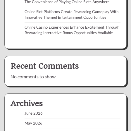
The Convenience of Playing Online Slots Anywhere
Online Slot Platforms Create Rewarding Gameplay With
Innovative Themed Entertainment Opportunities
Online Casino Experiences Enhance Excitement Through
Rewarding Interactive Bonus Opportunities Available
Recent Comments
No comments to show.
Archives
June 2026
May 2026