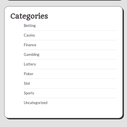
Categories
Betting
Casino
Finance
Gambling
Lottery
Poker
Slot
Sports
Uncategorized