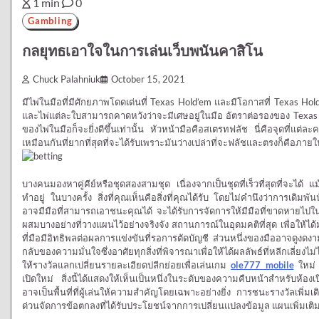
1 min
0
Gambling
กลยุทธเอาใจในการเล่นเว็บพนันคาสิโน
Chuck Palahniuk
October 15, 2021
มีไพ่ในมือที่มีศักยภาพโดดเด่นที่ Texas Hold’em และมีโอกาสที่ Texas Ho
และไพ่แต่ละใบสามารถคาดหวังว่าจะมีเศษอยู่ในมือ อัตราต่อรองของ Texas Hol
ของไพ่ในมือก็จะยิ่งดีขึ้นเท่านั้น หัวหน้ามือคือสเตรทฟลัช นี่คือจุดที่แต่ละคน
เหมือนกันที่ยากที่สุดที่จะได้รับเพราะมันว่างเปล่าที่จะฟลัชและตรงก็คือภ
บางคนมองหาคู่คีย์หรือชุดสองสามชุด เนื่องจากเป็นชุดที่เร็วที่สุดที่จะได้ แม้
ทำอยู่ ในบางครั้ง สิ่งที่คุณเห็นคือสิ่งที่คุณได้รับ โดยไม่คำนึงว่าการเดิม
อาจมีมือที่สามารถเอาชนะคุณได้ จะได้รับการจัดการให้มีมือที่ขาดหายไปใ
ผสมบางอย่างที่วางแผนไว้อย่างจริงจัง สถานการณ์ในอุดมคติที่สุด เพื่อให้ได้
ที่มือมีอิทธิพลต่อผลการแข่งขันที่รอการตัดบัญชี ส่วนหนึ่งของมืออาจดูงด
กลับของความมั่นใจซึ่งอาศัยทุกสิ่งที่พิจารณาเพื่อให้ได้ผลลัพธ์ที่หลีกเลี่ยง
ให้รางวัลแลกเปลี่ยนรายละเอียดปลีกย่อยเพื่อเล่นเกม
ole777 mobile
ใหม่ 
เปิดใหม่ สิ่งนี้ได้แสดงให้เห็นเป็นหนึ่งในระดับของความคืบหน้าสำหรับห้องเ
อาจเป็นพื้นที่ที่ผู้เล่นให้ความสำคัญโดยเฉพาะอย่างยิ่ง การชนะรางวัลเพิ่
ด่วนจัดการข้อตกลงที่ได้รับประโยชน์จากการเปลี่ยนแปลงข้อมูล แผนเพิ่มเ