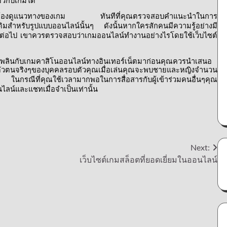
ยวกับเกมได้
ตต้องดูแนวทางของเกม
ทันทีที่คุณตรวจสอบคำแนะนำในการ
ิมสำหรับรูปแบบออนไลน์นั้นๆ
ดังนั้นหากใครสักคนมีความรู้อย่างมี
ต่อไป
เขาควรตรวจสอบว่าเกมออนไลน์ทำงานอย่างไรโดยใช้เว็บไซต์
ดเพลินกับเกมคาสิโนออนไลน์ทางอินเทอร์เน็ตมาก่อนคุณควรนำเสนอ
ีตัวตนจริงๆของบุคคลรอบตัวคุณเมื่อเล่นคุณจะพบชายและหญิงจำนวน
ในกรณีที่คุณใช้เวลามากพอในการสื่อสารกับผู้เข้าร่วมคนอื่นๆคุณ
อนไลน์และแชทเมื่อจำเป็นเท่านั้น
Next:
เว็บไซต์เกมสล็อตที่ยอดเยี่ยมในออนไลน์