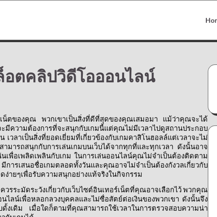
Ho
็อตคลิปวิดีโอออนไลน์
เน็ตของคุณ
พวกเขาเป็นสิ่งที่ดีที่สุดของคุณเสมอมา
แม้ว่าคุณจะได้
ะมีความต้องการที่จะสนุกกับเกมนี้แต่คุณไม่มีเวลาไปดูสถานประกอบ
ัน
เวลาเป็นสิ่งที่ยอดเยี่ยมที่เกี่ยวข้องกับเกมคาสิโนฮอลล์แต่เวลาจะไม่
สามารถสนุกกับการเล่นเกมบนเว็บได้จากทุกที่และทุกเวลา
ดังนั้นอาจ
นเพื่อเพลิดเพลินกับเกม
ในการเล่นออนไลน์คุณไม่จำเป็นต้องติดตาม
มีการเสนอชื่อเกมตลอดทั้งวันและคุณอาจไม่จำเป็นต้องกังวลเกี่ยวกับ
ดง่ายๆเพื่อรับความสนุกอย่างแท้จริงในกิจกรรม
รระมัดระวังเกี่ยวกับเว็บไซต์อินเทอร์เน็ตที่คุณอาจเลือกไว้
พวกคุณ
อนไลน์เพื่อหลอกลวงบุคคลและไม่ซื่อสัตย์ต่อเงินของพวกเขา
ดังนั้นจึง
ดั้งเดิม
เมื่อใดก็ตามที่คุณสามารถใช้เวลาในการตรวจสอบความน่า