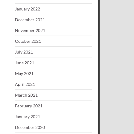
January 2022
December 2021
November 2021
October 2021
July 2021
June 2021
May 2021
April 2021
March 2021
February 2021
January 2021
December 2020