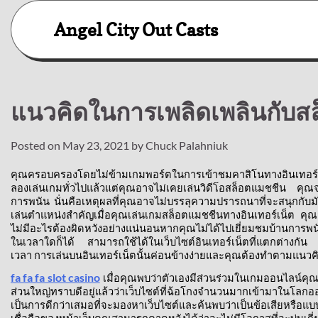
Skip
to
Angel City Out Casts
content
แนวคิดในการเพลิดเพลินกับสล
Posted on
May 23, 2021
by
Chuck Palahniuk
คุณครอบครองโดยไม่ข้ามเกมพอร์ตในการเข้าชมคาสิโนทางอินเทอร์
ลองเล่นเกมทั่วไปแล้วแต่คุณอาจไม่เคยเล่นวิดีโอสล็อตแมชชีน
คุณจ
การพนัน
นั่นคือเหตุผลที่คุณอาจไม่บรรลุความปรารถนาที่จะสนุกกับม
เล่นตำแหน่งสำคัญเมื่อคุณเล่นเกมสล็อตแมชชีนทางอินเทอร์เน็ต
คุณ
ไม่มีอะไรต้องผิดหวังอย่างแน่นอนหากคุณไม่ได้ไปเยี่ยมชมบ้านการพนั
ในเวลาใดก็ได้
สามารถใช้ได้ในเว็บไซต์อินเทอร์เน็ตที่แตกต่างกัน
เวลา
การเล่นบนอินเทอร์เน็ตนั้นค่อนข้างง่ายและคุณต้องทำตามแนวคิ
fa fa fa slot casino
เมื่อคุณพบว่าตัวเองมีส่วนร่วมในเกมออนไลน์คุณคว
ส่วนใหญ่ทราบดีอยู่แล้วว่าเว็บไซต์ที่ฉ้อโกงจำนวนมากเข้ามาในโลกอ
เป็นการดีกว่าเสมอที่จะมองหาเว็บไซต์และค้นพบว่าเป็นข้อเสียหรือแบบ