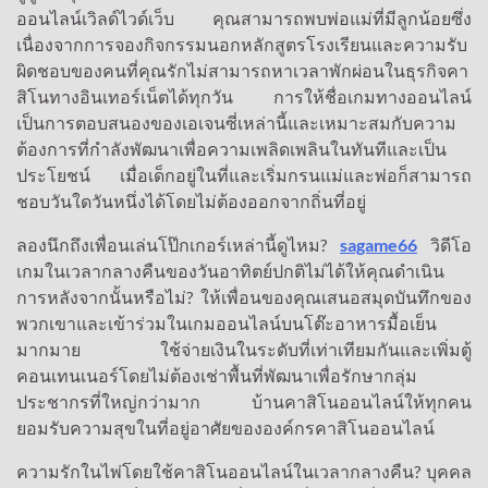
ออนไลน์เวิลด์ไวด์เว็บ คุณสามารถพบพ่อแม่ที่มีลูกน้อยซึ่ง
เนื่องจากการจองกิจกรรมนอกหลักสูตรโรงเรียนและความรับ
ผิดชอบของคนที่คุณรักไม่สามารถหาเวลาพักผ่อนในธุรกิจคา
สิโนทางอินเทอร์เน็ตได้ทุกวัน การให้ชื่อเกมทางออนไลน์
เป็นการตอบสนองของเอเจนซี่เหล่านี้และเหมาะสมกับความ
ต้องการที่กำลังพัฒนาเพื่อความเพลิดเพลินในทันทีและเป็น
ประโยชน์ เมื่อเด็กอยู่ในที่และเริ่มกรนแม่และพ่อก็สามารถ
ชอบวันใดวันหนึ่งได้โดยไม่ต้องออกจากถิ่นที่อยู่
ลองนึกถึงเพื่อนเล่นโป๊กเกอร์เหล่านี้ดูไหม?
sagame66
วิดีโอ
เกมในเวลากลางคืนของวันอาทิตย์ปกติไม่ได้ให้คุณดำเนิน
การหลังจากนั้นหรือไม่? ให้เพื่อนของคุณเสนอสมุดบันทึกของ
พวกเขาและเข้าร่วมในเกมออนไลน์บนโต๊ะอาหารมื้อเย็น
มากมาย ใช้จ่ายเงินในระดับที่เท่าเทียมกันและเพิ่มตู้
คอนเทนเนอร์โดยไม่ต้องเช่าพื้นที่พัฒนาเพื่อรักษากลุ่ม
ประชากรที่ใหญ่กว่ามาก บ้านคาสิโนออนไลน์ให้ทุกคน
ยอมรับความสุขในที่อยู่อาศัยขององค์กรคาสิโนออนไลน์
ความรักในไพ่โดยใช้คาสิโนออนไลน์ในเวลากลางคืน? บุคคล