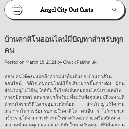
Skip
Angel City Out Casts
to
content
บ้านคาสิโนออนไลน์มีปัญหาสำหรับทุก
คน
Posted on
March 18, 2021
by
Chuck Palahniuk
หลายคนได้ตระหนักถึงความน่าตื่นเต้นของบ้านคาสิโน
ออนไลน์ วิดีโอเกมออนไลน์มีชื่อเสียงมากขึ้นกว่าเดิม ผู้คน
ส่วนใหญ่ไม่ได้อยู่ใกล้กับเว็บไซต์เล่นเกมออนไลน์บางแห่งใน
ทางภูมิศาสตร์ แต่พวกเขาก็พร้อมที่จะรับฟังคุณสมบัติเฉพาะที่
น่าสนใจจากวิดีโอเกมอุปกรณ์สล็อต ส่วนใหญ่ไม่มีความ
สามารถในการซ้อมรบภายในคาสิโน คนอื่น ๆ ไม่สามารถ
สร้างรายได้จากการทำงานในช่วงวันหยุดด้วยเครื่องบินทาง
อากาศที่สมเหตุสมผลและค่าที่พักในช่วงวันหยุด ที่นี่คือสถาน