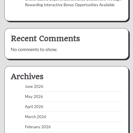
Rewarding Interactive Bonus Opportunities Available
Recent Comments
No comments to show.
Archives
June 2026
May 2026
April 2026
March 2026
February 2026