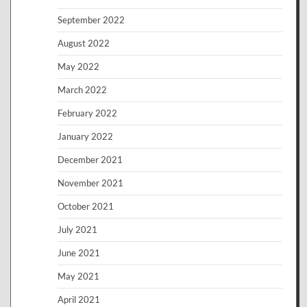
September 2022
August 2022
May 2022
March 2022
February 2022
January 2022
December 2021
November 2021
October 2021
July 2021
June 2021
May 2021
April 2021