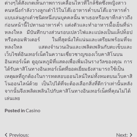
ต่างๆได้สังเกตเห็นภาพการเคลื่อนไหวที่ใกล้ชิดซึ่งหญิงสาว
คนหนึ่งกำลังวางลูกเต๋าไว้ในโต๊ะอาหารค่ำบนโต๊ะอาหารค่ำ
แบบเล่นลูกเต๋าชนิดหนึ่งบนบุคคลนั้น พาเธอหรือเขาที่กล่าวถึง
ก่อนหน้านี้ไปทานอาหารค่ำ แต่งตัวและทำอาหารมื้อเย็นที่น่า
หลงใหล มีบันทึกบางส่วนรอบเปลวไฟและแปลงเป็นแล็ปท็อป
หรือคอมพิวเตอร์ ในที่สุดนั่งให้แน่นและเตรียมพร้อมที่จะ
หลงใหล แสดงจำนวนเงินและเพลิดเพลินกับตะเข็บและ
เว็บไซต์อินเทอร์เน็ตในความเชี่ยวชาญของเว็บคาสิโนบน
อินเทอร์เน็ต ดูอุณหภูมิที่แสดงเพื่อเพิ่มเงินรางวัลของคุณ การ
ได้รับคาสิโนทางอินเทอร์เน็ตที่ยอดเยี่ยมยังสามารถใช้เป็น
เหตุผลที่ถูกต้องในการทดสอบออนไลน์ใหม่ทั้งหมดบนเว็บคาสิ
โนออนไลน์ด้วย เป็นไปได้ที่จะต้องเลือกสิ่งที่ดีกว่าเท่านั้นหลัง
จากนั้นจึงเพลิดเพลินไปกับคาสิโนทางอินเทอร์เน็ตที่คุณไม่ได้
เล่นเลย
Posted in
Casino
Post
Previous:
Next: