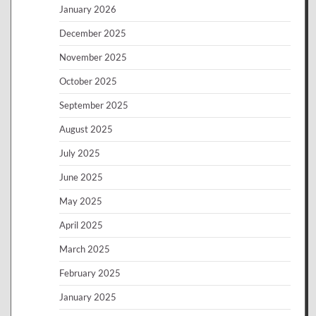
January 2026
December 2025
November 2025
October 2025
September 2025
August 2025
July 2025
June 2025
May 2025
April 2025
March 2025
February 2025
January 2025