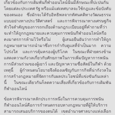
เกี่ยวข้องกับการเดิมพันกีฬาออนไลน์นั้นมีลักษณะที่ปะปนกัน
โดยแต่ละประเทศ รัฐ หรือแม้แต่เทศบาลจะใช้กฎและข้อบังคับ
ของตนเอง ซึ่งมักจะได้รับอิทธิพลจากทัศนคติทางวัฒนธรรม
แบบอย่างทางประวัติศาสตร์ และการพิจารณาทางเศรษฐกิจ
หัวใจสำคัญของการถกเถียงด้านกฎระเบียบอยู่ที่คำถามที่ว่า
จะทำให้ถูกกฎหมายและควบคุมการพนันกีฬาออนไลน์หรือ
คงมาตรการห้ามไว้หรือไม่ ผู้เสนอยืนยันว่าการทำให้ถูก
กฎหมายสามารถนำมาซึ่งการกำกับดูแลที่จำเป็นมาก ความ
โปร่งใส และการคุ้มครองผู้บริโภค ในขณะที่ฝ่ายตรงข้าม
แสดงความกังวลเกี่ยวกับศักยภาพในการเพิ่มปัญหาการพนัน
การมีส่วนร่วมของผู้เยาว์ และปัญหาความซื่อสัตย์ในกีฬา ด้วย
เหตุนี้ ผู้กำหนดนโยบายจึงต้องเผชิญกับภารกิจที่น่ากังวลใน
การสร้างกฎหมายที่จัดการกับผลประโยชน์ที่แข่งขันกันเหล่า
นี้ ในขณะเดียวกันก็ลดความเสี่ยงที่เกี่ยวข้องกับการเดิมพัน
กีฬาออนไลน์
ข้อควรพิจารณาหลักประการหนึ่งในการควบคุมการพนัน
กีฬาออนไลน์คือการกำหนดกรอบทางกฎหมายที่ผู้ให้บริการ
สามารถเสนอบริการของตนได้ เขตอำนาจศาลบางแห่งเลือก