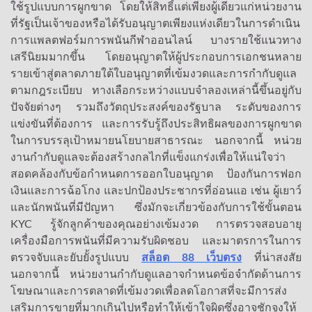
ใช้รูปแบบการผูกขาด โดยให้สิทธิ์แต่เพียงผู้เดียวแก่หน่วยงาน
ที่รัฐเป็นเจ้าของหรือได้รับอนุญาตเพียงแห่งเดียวในการดำเนิน
การแพลตฟอร์มการพนันกีฬาออนไลน์ บางรายใช้แนวทาง
เสรีนิยมมากขึ้น โดยอนุญาตให้ผู้ประกอบการเอกชนหลาย
รายเข้าสู่ตลาดภายใต้ใบอนุญาตที่เข้มงวดและการกำกับดูแล
ตามกฎระเบียบ ทางเลือกระหว่างแบบจำลองเหล่านี้ขึ้นอยู่กับ
ปัจจัยต่างๆ รวมถึงวัตถุประสงค์ของรัฐบาล ระดับของการ
แข่งขันที่ต้องการ และการรับรู้ถึงประสิทธิผลของการผูกขาด
ในการบรรลุเป้าหมายนโยบายสาธารณะ นอกจากนี้ หน่วย
งานกำกับดูแลจะต้องสร้างกลไกที่แข็งแกร่งเพื่อให้แน่ใจว่า
สอดคล้องกับข้อกำหนดการออกใบอนุญาต ป้องกันการฟอก
เงินและการฉ้อโกง และปกป้องประชากรที่อ่อนแอ เช่น ผู้เยาว์
และนักพนันที่มีปัญหา ซึ่งมักจะเกี่ยวข้องกับการใช้ขั้นตอน
KYC รู้จักลูกค้าของคุณอย่างเข้มงวด การตรวจสอบอายุ
เครื่องมือการพนันที่มีความรับผิดชอบ และมาตรการในการ
ตรวจจับและยับยั้งรูปแบบ
สล็อต 88 เว็บตรง
ที่น่าสงสัย
นอกจากนี้ หน่วยงานกำกับดูแลอาจกำหนดข้อจำกัดด้านการ
โฆษณาและการตลาดที่เข้มงวดเพื่อลดโอกาสที่จะมีการส่ง
เสริมการขายที่มากเกินไปหรือทำให้เข้าใจผิดซึ่งอาจชักจูงให้