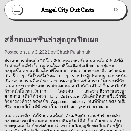
Skip
Angel City Out Casts
to
content
สล็อตแมชชีนล่าสุดถูกเปิดเผย
Posted on
July 3, 2021
by
Chuck Palahniuk
ประสบการณ์บนเว็บวิดีโอคลิปย่อหน่วยพอร์ตเกมออนไลน์กำลังได้
รับค่อนข้างมีค่าโดยทุกคนในคาสิโนเดิมพันเนื่องจากกลุ่มของ
กลยุทธ์ไอคอนเคลื่อนไหวที่โฆษณา
สล็อต
ที่วางจำหน่าย
Ironman
เมื่อเร็ว
ๆ
นี้เป็นหนึ่งในหลาย
ๆ
ระหว่างผู้เล่นเกมฐานการพนัน
เนื่องจากการเคลื่อนไหวและการผจญภัยของกิจกรรมโดยรวมที่นำ
เสนอ
ประเภทประสบการณ์ของเกมออนไลน์เวิลด์ไวด์เว็บออนไลน์ที่
ก้าวหน้านี้น่าสนใจมาก
โดดเด่น
และรวมถึงการแสวงหา
มากมาย
เห็นได้ชัดว่า
เป็นเด็กที่ฉลาดซึ่งเข้าซื้อ
Tony Distinctive
กิจการองค์กรของพ่อชื่อ
ทันทีที่พ่อของเขาเสีย
Apparent Industry
ชีวิต
ตลาดนี้เป็นที่ชื่นชอบในการสร้างอาวุธทำร้ายร่างกาย
ตลอดเวลาที่เขาได้รับบุคคลนั้นกำลังเผชิญกับความชั่วร้ายระดับ
กลางและเขามีความหลากหลายสินทรัพย์ที่ทำร้ายตัวเองจากศัตรู
ของคุณและไม่ต้องสงสัยเลยว่าเขาเป็นนักบุญที่ยอดเยี่ยมที่ต่อสู้กับ
ความผิด
เพื่อปกป้องบุคลิกเฉพาะของไอรอนแมน
เขาจินตนาการว่า