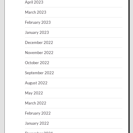
April 2023
March 2023
February 2023
January 2023
December 2022
November 2022
October 2022
September 2022
August 2022
May 2022
March 2022
February 2022
January 2022