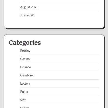
August 2020
July 2020
Categories
Betting
Casino
Finance
Gambling
Lottery
Poker
Slot