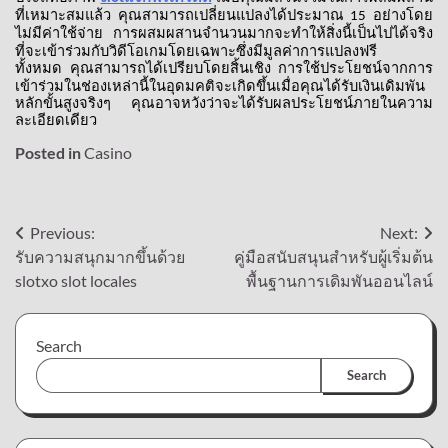
ที่เหมาะสมแล้ว
คุณสามารถเปลี่ยนแปลงได้ประมาณ
อย่างโดย
15
ไม่มีค่าใช้จ่าย
การผสมผสานจำนวนมากจะทำให้สิ่งนี้เป็นไปได้จริง
ที่จะเข้าร่วมกับวิดีโอเกมโดยเฉพาะซึ่งมีมูลค่าการแปลงฟรี
ทั้งหมด
คุณสามารถได้เปรียบโดยสิ้นเชิง
การใช้ประโยชน์จากการ
เข้าร่วมในช่องเหล่านี้ในอุดมคติจะเกิดขึ้นเมื่อคุณได้รับเงินเดิมพัน
หลักขั้นสูงจริงๆ
คุณอาจหวังว่าจะได้รับผลประโยชน์ภายในความ
ละเอียดเดียว
Posted in
Casino
Post
Previous:
Next:
รับความสนุกมากขึ้นด้วย
คู่มือสนับสนุนสำหรับผู้เริ่มต้น
navigation
slotxo slot locales
พื้นฐานการเดิมพันออนไลน์
Search
Search