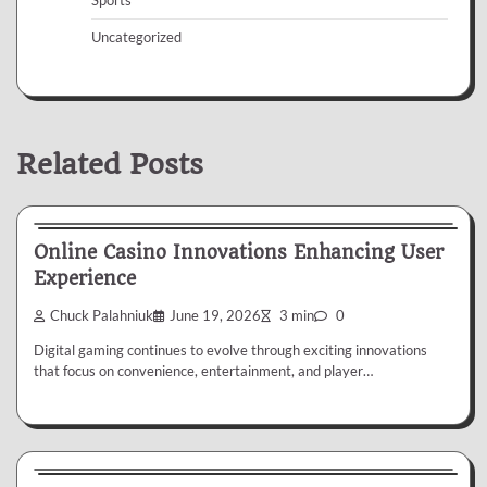
Sports
Uncategorized
Related Posts
Casino
Online Casino Innovations Enhancing User
Experience
Chuck Palahniuk
June 19, 2026
3 min
0
Digital gaming continues to evolve through exciting innovations
that focus on convenience, entertainment, and player…
Casino