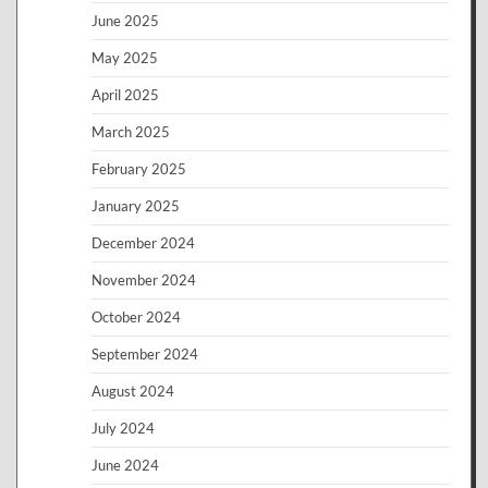
June 2025
May 2025
April 2025
March 2025
February 2025
January 2025
December 2024
November 2024
October 2024
September 2024
August 2024
July 2024
June 2024