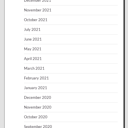
December 2021
November 2021
October 2021
July 2021
June 2021
May 2021
April 2021
March 2021
February 2021
January 2021
December 2020
November 2020
October 2020
September 2020