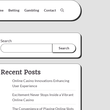
me
Betting
Gambling
Contact
Search
Search
Recent Posts
Online Casino Innovations Enhancing
User Experience
Excitement Never Stops Inside a Vibrant
Online Casino
The Convenience of Playing Online Slots