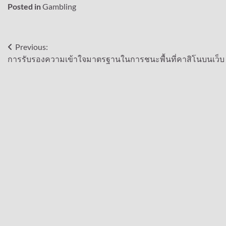
Posted in
Gambling
Post
Previous:
การรับรองความเข้าใจมาตรฐานในการชนะพื้นที่คาสิโนบนเว็บ
navigation