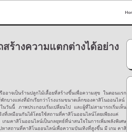
Ho
ถสร้างความแตกต่างได้อย่าง
ืออาจเป็นร้านปลูกไม้เลื้อยที่สร้างขึ้นเพื่อความสุข ในตอนแรก
ที่พักบางแห่งที่มักเรียกว่าโรงแรมขนาดเล็กของคาสิโนออนไลน์
ันนี้ ภาพประกอบเริ่มเปลี่ยนไป และผู้ที่ไม่สามารถเริ่มเห็น
ที่เหมือนกันได้โดยใช้สถานที่คาสิโนออนไลน์โดยเพียงแค่
 เกมคาสิโนออนไลน์เป็นกลยุทธ์ที่น่าสนใจในการเพิ่มพลังพิเศษ
ปหาสถานที่คาสิโนออนไลน์เพื่อความบันเทิงที่สูงขึ้น มี เกม คาสิ