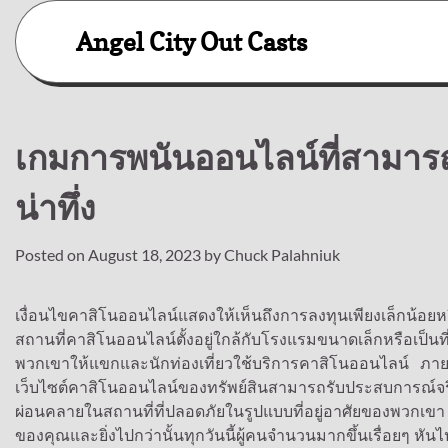
Skip
to
Angel City Out Casts
content
เกมการพนันออนไลน์ที่สามาร
น่าทึ่ง
Posted on
August 18, 2023
by
Chuck Palahniuk
เงื่อนไขคาสิโนออนไลน์แสดงให้เห็นถึงการลงทุนเพียงเล็กน้อยหร
สถานที่คาสิโนออนไลน์ตั้งอยู่ใกล้กับโรงแรมขนาดเล็กหรือเป็น
พวกเขาให้แขกและนักท่องเที่ยวใช้บริการคาสิโนออนไลน์ ภายในว
เว็บไซต์คาสิโนออนไลน์ของทรัพย์สินสามารถรับประสบการณ์จริง
ผ่อนคลายในสถานที่ที่ปลอดภัยในรูปแบบที่อยู่อาศัยของพวกเขา
ของคุณและยิ่งไปกว่านั้นทุกวันนี้ผู้คนจำนวนมากขึ้นเรื่อยๆ หันไ