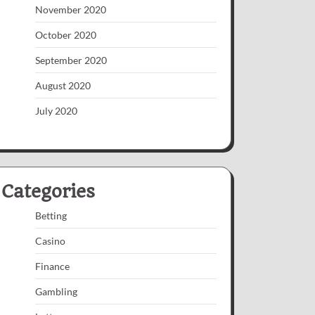
November 2020
October 2020
September 2020
August 2020
July 2020
Categories
Betting
Casino
Finance
Gambling