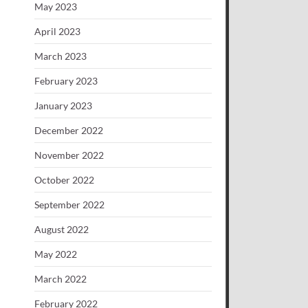
May 2023
April 2023
March 2023
February 2023
January 2023
December 2022
November 2022
October 2022
September 2022
August 2022
May 2022
March 2022
February 2022