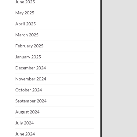
June 2025
May 2025
April 2025
March 2025
February 2025
January 2025
December 2024
November 2024
October 2024
September 2024
August 2024
July 2024
June 2024