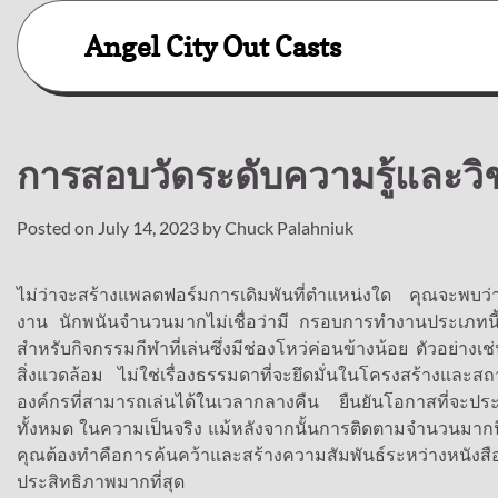
Skip
to
Angel City Out Casts
content
การสอบวัดระดับความรู้และวิ
Posted on
July 14, 2023
by
Chuck Palahniuk
ไม่ว่าจะสร้างแพลตฟอร์มการเดิมพันที่ตำแหน่งใด คุณจะพบว่า
งาน นักพนันจำนวนมากไม่เชื่อว่ามี กรอบการทำงานประเภทนี้
สำหรับกิจกรรมกีฬาที่เล่นซึ่งมีช่องโหว่ค่อนข้างน้อย ตัวอย่า
สิ่งแวดล้อม ไม่ใช่เรื่องธรรมดาที่จะยึดมั่นในโครงสร้างและสถาน
องค์กรที่สามารถเล่นได้ในเวลากลางคืน ยืนยันโอกาสที่จะประ
ทั้งหมด ในความเป็นจริง แม้หลังจากนั้นการติดตามจำนวนมากนี้ถูกส
คุณต้องทำคือการค้นคว้าและสร้างความสัมพันธ์ระหว่างหนังสือเ
ประสิทธิภาพมากที่สุด