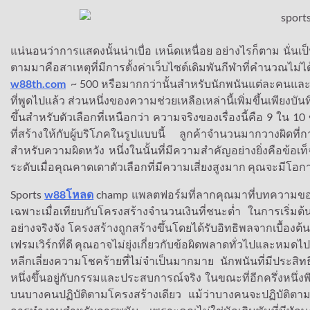
แน่นอนว่าการแสดงนั้นน่าเบื่อ เหน็ดเหนื่อย อย่างไรก็ตาม นั่นเ
ตามมาคือสาเหตุที่มีการตั้งค่าเว็บไซต์เดิมพันกีฬาที่คำนวณไม่ได
w88th.com
~ 500 หรือมากกว่านั้นสำหรับนักพนันแต่ละคนและท
ที่พูดไปแล้ว ส่วนหนึ่งของความช่วยเหลือเหล่านี้เพิ่มขึ้นเพียง
ขึ้นสำหรับตัวเลือกที่เหนือกว่า ความจริงของเรื่องนี้คือ 9 ใน
ที่สร้างให้กับผู้บริโภคในรูปแบบนี้ ลูกค้าจำนวนมากวางผิด
สำหรับความผิดหวัง หนึ่งในนั้นที่มีความสำคัญอย่างยิ่งคือข้อเท
ระดับเมื่อคุณคาดเดาตัวเลือกที่มีความเสี่ยงสูงมาก คุณจะมีโอ
Sports
w88โหลด
champ แพลตฟอร์มที่ลากคุณมาที่บทความของ
เฉพาะเมื่อเทียบกับโครงสร้างจำนวนเงินที่ชนะต่ำ ในการเริ่ม
อย่างจริงจัง โครงสร้างถูกสร้างขึ้นโดยได้รับอิทธิพลจากเบื้อ
เฟรมเวิร์กที่ดี คุณอาจไม่ยุ่งเกี่ยวกับข้อผิดพลาดทั่วไปและหม
หลีกเลี่ยงความโชคร้ายที่ไม่จำเป็นมากมาย นักพนันที่มีประสิ
หนึ่งขึ้นอยู่กับกรรมและประสบการณ์จริง ในขณะที่อีกครึ่งหนึ่
บนบางคนปฏิบัติตามโครงสร้างเดียว แม้ว่าบางคนจะปฏิบัติตามห