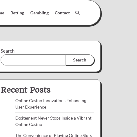
me
Betting
Gambling
Contact
Search
Search
Recent Posts
Online Casino Innovations Enhancing
User Experience
Excitement Never Stops Inside a Vibrant
Online Casino
The Convenience of Playing Online Slots