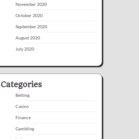
November 2020
October 2020
September 2020
August 2020
July 2020
Categories
Betting
Casino
Finance
Gambling